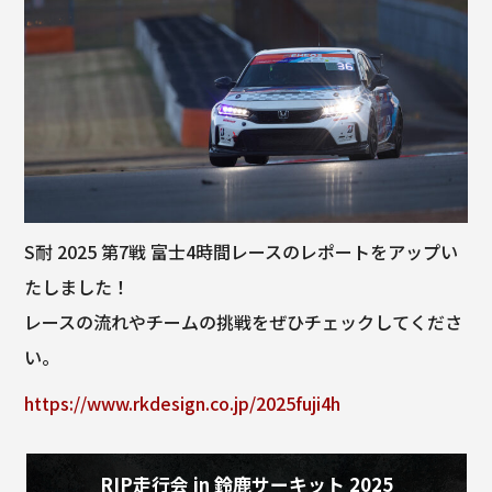
b
o
o
k
S耐 2025 第7戦 富士4時間レースのレポートをアップい
たしました！
レースの流れやチームの挑戦をぜひチェックしてくださ
い。
https://www.rkdesign.co.jp/2025fuji4h
RIP走行会 in 鈴鹿サーキット 2025