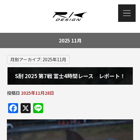
2025 11月
月別アーカイブ:
2025年11月
S耐 2025 第7戦 富士4時間レース レポート！
投稿日
2025年11月28日
F
X
Li
a
n
c
e
e