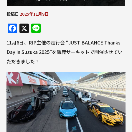
投稿日
2025年11月9日
F
X
Li
a
n
11月6日、RIP主催の走行会 “JUST BALANCE Thanks
c
e
Day in Suzuka 2025”を鈴鹿サーキットで開催させてい
e
ただきました！
b
o
o
k