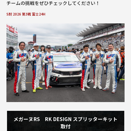
チームの挑戦をぜひチェックしてください！
b
o
S耐 2026 第3戦 富士24H
o
k
メガーヌRS RK DESIGN スプリッターキット
取付