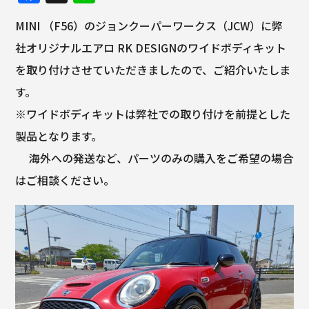
a
n
MINI （F56）のジョンクーパーワークス（JCW）に弊
c
e
社オリジナルエアロ RK DESIGNのワイドボディキット
e
を取り付けさせていただきましたので、ご紹介いたしま
b
す。
o
※ワイドボディキットは弊社での取り付けを前提とした
o
製品となります。
k
海外への発送など、パーツのみの購入をご希望の場合
はご相談ください。