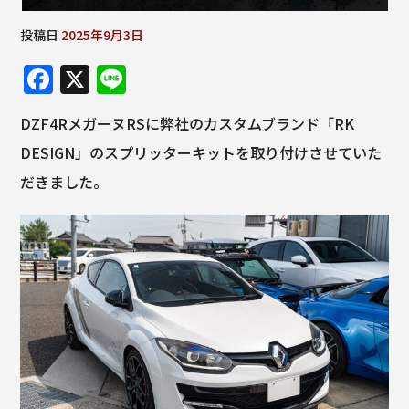
投稿日
2025年9月3日
F
X
Li
a
n
DZF4RメガーヌRSに弊社のカスタムブランド「RK
c
e
DESIGN」のスプリッターキットを取り付けさせていた
e
だきました。
b
o
o
k